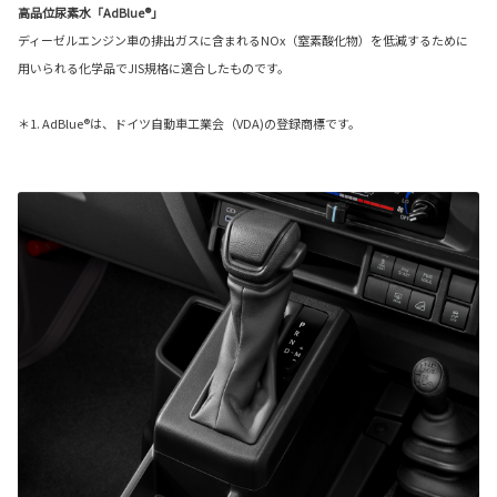
高品位尿素水「AdBlue®」
ディーゼルエンジン車の排出ガスに含まれるNOx（窒素酸化物）を低減するために
用いられる化学品でJIS規格に適合したものです。
＊1. AdBlue®は、ドイツ自動車工業会（VDA)の登録商標です。