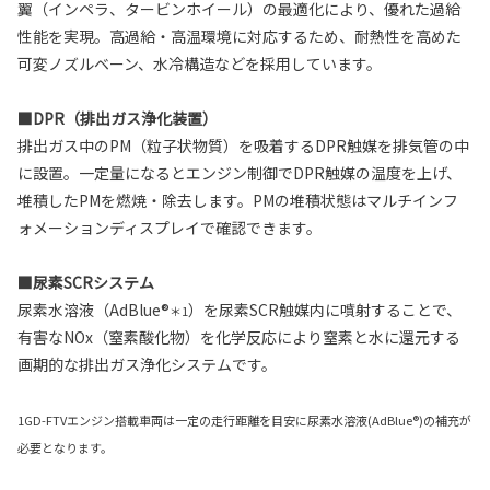
翼（インペラ、タービンホイール）の最適化により、優れた過給
性能を実現。高過給・高温環境に対応するため、耐熱性を高めた
可変ノズルベーン、水冷構造などを採用しています。
■DPR（排出ガス浄化装置）
排出ガス中のPM（粒子状物質）を吸着するDPR触媒を排気管の中
に設置。一定量になるとエンジン制御でDPR触媒の温度を上げ、
堆積したPMを燃焼・除去します。PMの堆積状態はマルチインフ
ォメーションディスプレイで確認できます。
■尿素SCRシステム
尿素水溶液（AdBlue®
）を尿素SCR触媒内に噴射することで、
＊1
有害なNOx（窒素酸化物）を化学反応により窒素と水に還元する
画期的な排出ガス浄化システムです。
1GD-FTVエンジン搭載車両は一定の走行距離を目安に尿素水溶液(AdBlue®)の補充が
必要となります。