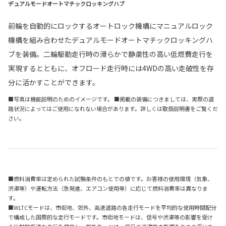
デュアルモードオートマチックロッキングハブ
前輪を自動的にロックするオートロック機構にマニュアルロック
機構を組み合わせたデュアルモードオートマチックロッキングハ
ブを装備。二輪駆動走行時の滑らかで静粛性の高い低燃費走行を
実現するとともに、オフロード走行時には4WDの高い走破性を存
分に活かすことができます。
■写真は機能説明のためのイメージです。 ■掲載の装備につきましては、実際の道
路状況によってはご使用になれない場合があります。詳しくは取扱説明書をご覧くだ
さい。
■燃料消費率は定められた試験条件のもとでの値です。お客様の使用環境（気象、
渋滞等）や運転方法（急発進、エアコン使用等）に応じて燃料消費率は異なりま
す。
■WLTCモードは、市街地、郊外、高速道路の各走行モードを平均的な使用時間配分
で構成した国際的な走行モードです。市街地モードは、信号や渋滞等の影響を受け