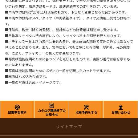
る比較的低速な走行を想定し、郊外モードは、信号や渋滞等の影響をあまり受けな
い走行を想定、高速道路モードは、高速道路等での走行を想定しています。
■車両本体価格は'23年11月現在のもので、予告なく変更となる場合があります。
■車両本体価格はスペアタイヤ（車両装着タイヤ）、タイヤ交換用工具付の価格で
す。
■保険料、税金（除く消費税）、登録料などの諸費用は別途申し受けます。
■自動車リサイクル法の施行により、リサイクル料金が別途必要となります。
■ボディカラーおよび内装色は撮影の条件、表示画面の関係で実際の色とは異なって
見えることがあります。また、実車においてもご覧になる環境（屋内外、光の角度
等）により、ボディカラーの見え方は異なります。
■写真は機能説明のために各ランプを点灯したものです。実際の走行状態を示すも
のではありません。
■写真は機能説明のためにボディの一部を切断したカットモデルです。
■画面はハメ込み合成です。
■一部の写真は合成・イメージです。
カタログ請求終了の
試乗車を探す
点検予約をする
お問い合わせ
お知らせ
サイトマップ