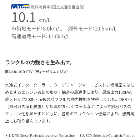
ランクルの力強さを生み出す。
直4 2.8L 1GD-FTV（ディーゼルエンジン）
水冷式インタークーラー、ターボチャージャー、ピストン燃焼室をはじ
めとするエンジン各部の形状・構造の最適化により、最高出力150kW、
最大トルク500N・mものパワフルな動力性能を獲得しました。DPR
＊1
（排出ガス浄化装置）や尿素SCR
システムなどによって排出ガスの
＊2
クリーン化を果たすとともに、各部のフリクション低減により、燃費向
上にも取り組んでいます。
＊1. DPR: Diesel Particulate active Reduction ＊2. SCR: Selective Catalytic Reduct