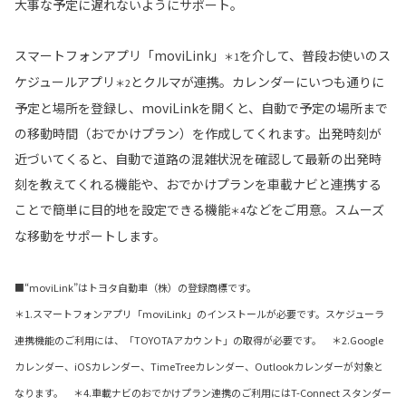
大事な予定に遅れないようにサポート。
スマートフォンアプリ「moviLink」
を介して、普段お使いのス
＊1
ケジュールアプリ
とクルマが連携。カレンダーにいつも通りに
＊2
予定と場所を登録し、moviLinkを開くと、自動で予定の場所まで
の移動時間（おでかけプラン）を作成してくれます。出発時刻が
近づいてくると、自動で道路の混雑状況を確認して最新の出発時
刻を教えてくれる機能や、おでかけプランを車載ナビと連携する
ことで簡単に目的地を設定できる機能
などをご用意。スムーズ
＊4
な移動をサポートします。
■“moviLink”はトヨタ自動車（株）の登録商標です。
＊1.スマートフォンアプリ「moviLink」のインストールが必要です。スケジューラ
連携機能のご利用には、「TOYOTAアカウント」の取得が必要です。 ＊2.Google
カレンダー、iOSカレンダー、TimeTreeカレンダー、Outlookカレンダーが対象と
なります。 ＊4.車載ナビのおでかけプラン連携のご利用にはT-Connect スタンダー