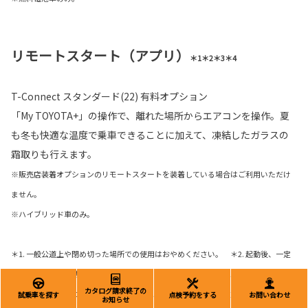
リモートスタート（アプリ）
＊1＊2＊3＊4
T-Connect スタンダード(22) 有料オプション
「My TOYOTA+」の操作で、離れた場所からエアコンを操作。夏
も冬も快適な温度で乗車できることに加えて、凍結したガラスの
霜取りも行えます。
※販売店装着オプションのリモートスタートを装着している場合はご利用いただけ
ません。
※ハイブリッド車のみ。
＊1. 一般公道上や閉め切った場所での使用はおやめください。 ＊2. 起動後、一定
の時間が経つと自動的に停止します。 ＊3. 車両停止中にエンジンをみだりに稼働
カタログ請求終了の
させた場合、条例により、罰則を受けることがありますのでご注意ください。（ご
試乗車を探す
点検予約をする
お問い合わせ
お知らせ