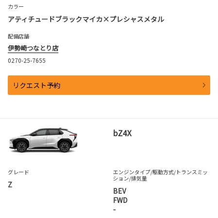
カラー
アティチュードブラックマイカ×プレシャスメタル
配備店舗
伊勢崎つなとり店
0270-25-7655
リクエスト予約
bZ4X
グレード
エンジンタイプ
/駆動方式/
トランスミッ
ション
/排気量
Z
BEV
FWD
-