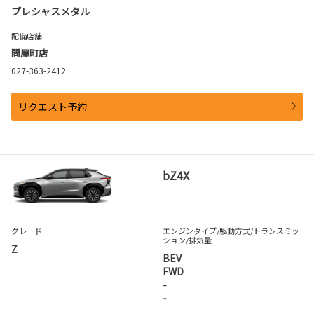
プレシャスメタル
配備店舗
問屋町店
027-363-2412
リクエスト予約
bZ4X
グレード
エンジンタイプ
/駆動方式/
トランスミッ
ション
/排気量
Z
BEV
FWD
-
-