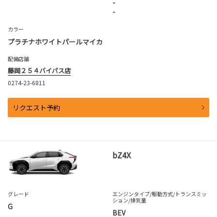
-
-
カラー
プラチナホワイトパールマイカ
配備店舗
藤岡２５４バイパス店
0274-23-6811
リクエスト予約
bZ4X
グレード
エンジンタイプ
/駆動方式/
トランスミッ
ション
/排気量
G
BEV