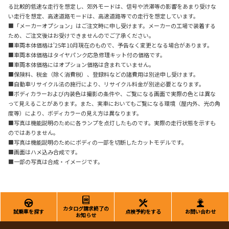
る比較的低速な走行を想定し、郊外モードは、信号や渋滞等の影響をあまり受けな
い走行を想定、高速道路モードは、高速道路等での走行を想定しています。
■「メーカーオプション」はご注文時に申し受けます。メーカーの工場で装着する
ため、ご注文後はお受けできませんのでご了承ください。
■車両本体価格は'25年10月現在のもので、予告なく変更となる場合があります。
■車両本体価格はタイヤパンク応急修理キット付の価格です。
■車両本体価格にはオプション価格は含まれていません。
■保険料、税金（除く消費税）、登録料などの諸費用は別途申し受けます。
■自動車リサイクル法の施行により、リサイクル料金が別途必要となります。
■ボディカラーおよび内装色は撮影の条件や、ご覧になる画面で実際の色とは異な
って見えることがあります。また、実車においてもご覧になる環境（屋内外、光の角
度等）により、ボディカラーの見え方は異なります。
■写真は機能説明のために各ランプを点灯したものです。実際の走行状態を示すも
のではありません。
■写真は機能説明のためにボディの一部を切断したカットモデルです。
■画面はハメ込み合成です。
■一部の写真は合成・イメージです。
カタログ請求終了の
試乗車を探す
点検予約をする
お問い合わせ
お知らせ