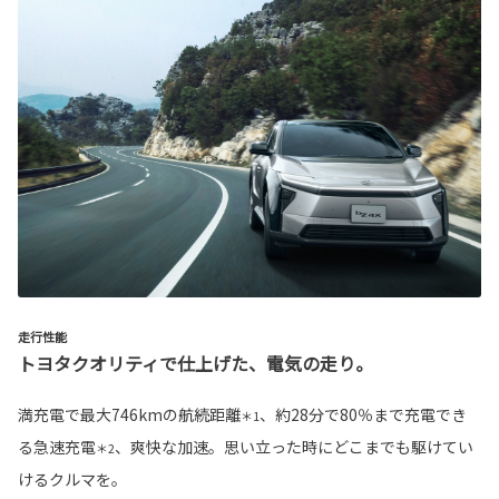
走行性能
トヨタクオリティで仕上げた、電気の走り。
満充電で最大746kmの航続距離
、約28分で80％まで充電でき
＊1
る急速充電
、爽快な加速。思い立った時にどこまでも駆けてい
＊2
けるクルマを。