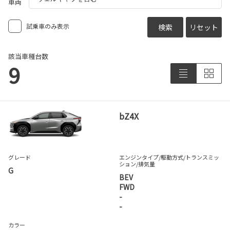
車両
試乗車のみ表示
検索
リセット
該当車種台数
9
bZ4X
グレード
エンジンタイプ
/駆動方式/
トランスミッ
ション
/排気量
G
BEV
FWD
-
-
カラー