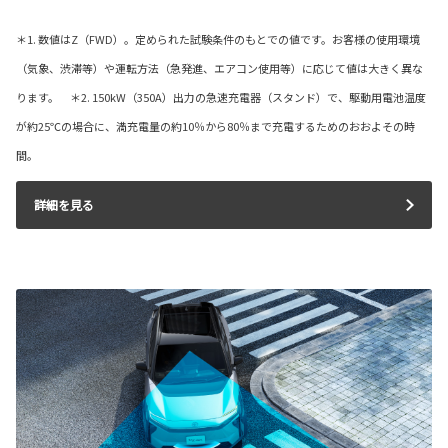
＊1. 数値はZ（FWD）。定められた試験条件のもとでの値です。お客様の使用環境
（気象、渋滞等）や運転方法（急発進、エアコン使用等）に応じて値は大きく異な
ります。 ＊2. 150kW（350A）出力の急速充電器（スタンド）で、駆動用電池温度
が約25℃の場合に、満充電量の約10％から80％まで充電するためのおおよその時
間。
詳細を見る