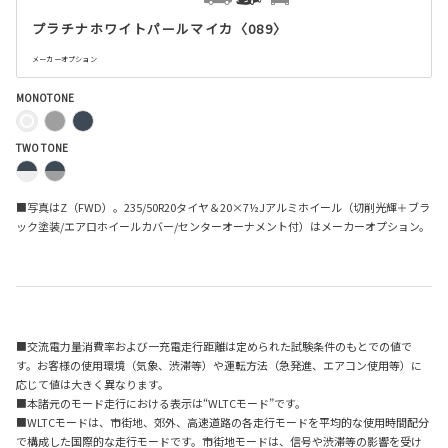
プラチナホワイトパールマイカ〈089〉
メーカーオプション
MONOTONE
TWO TONE
■写真はZ（FWD）。235/50R20タイヤ＆20×7½Jアルミホイール（切削光輝＋ブラ
ック塗装/エアロホイールカバー/センターオーナメント付）はメーカーオプション。
■交流電力量消費率および一充電走行距離は定められた試験条件のもとでの値で
す。お客様の使用環境（気象、渋滞等）や運転方法（急発進、エアコン使用等）に
応じて値は大きく異なります。
■本諸元のモード走行における表示は“WLTCモード”です。
■WLTCモードは、市街地、郊外、高速道路の各走行モードを平均的な使用時間配分
で構成した国際的な走行モードです。市街地モードは、信号や渋滞等の影響を受け