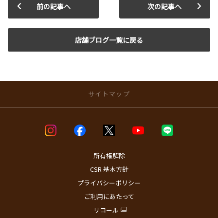
前の記事へ
次の記事へ
店舗ブログ一覧に戻る
サイトマップ
店舗のご案内
店舗ブログ一覧
店舗一覧
所有権解除
問屋町店
CSR 基本方針
国道１８号やわた店
プライバシーポリシー
高崎駅西口店
高崎インター京目店
ご利用にあたって
群馬町すがや店
リコール
伊勢崎つなとり店