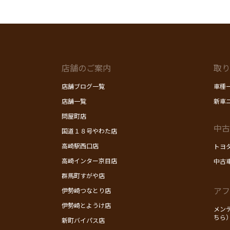
店舗のご案内
取り
店舗ブログ一覧
車種
店舗一覧
新車
問屋町店
中古
国道１８号やわた店
高崎駅西口店
トヨ
高崎インター京目店
中古
群馬町すがや店
アフ
伊勢崎つなとり店
伊勢崎とようけ店
メン
ちら
新町バイパス店