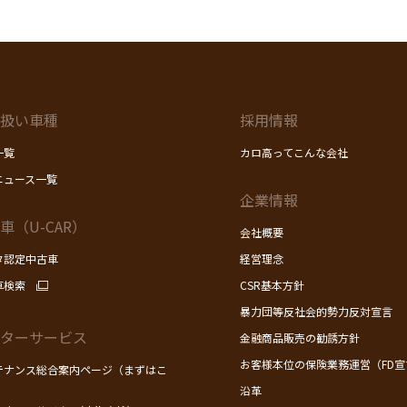
扱い車種
採用情報
一覧
カロ高ってこんな会社
ニュース一覧
企業情報
車（U-CAR）
会社概要
タ認定中古車
経営理念
車検索
CSR基本方針
暴力団等反社会的勢力反対宣言
ターサービス
金融商品販売の勧誘方針
お客様本位の保険業務運営（FD宣
テナンス総合案内ページ（まずはこ
）
沿革